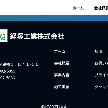
採用ページはこちら
ホーム
会社概
経塚工業株式会社
ホーム
採用
会社概要
お問い
区巣鴨１丁目４１-１１
02-5055
事業内容
プライ
02-5066
施工実績
クッキ
©KYOZUKA