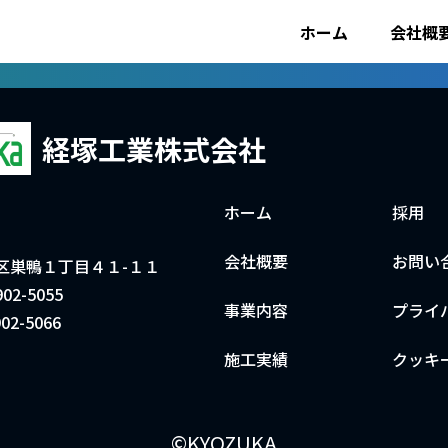
採用ページはこちら
ホーム
会社概
経塚工業株式会社
ホーム
採用
会社概要
お問い
区巣鴨１丁目４１-１１
02-5055
事業内容
プライ
02-5066
施工実績
クッキ
©KYOZUKA